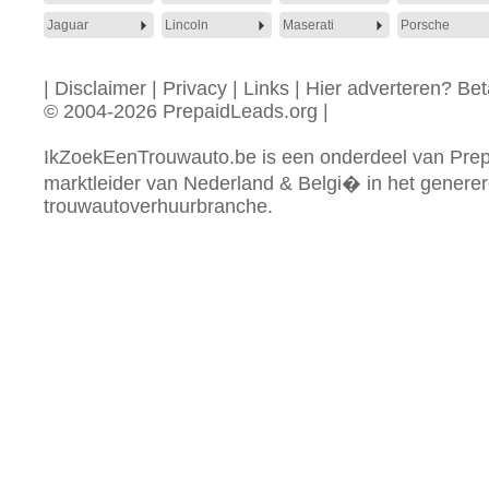
Jaguar
Lincoln
Maserati
Porsche
|
Disclaimer
|
Privacy
|
Links
|
Hier adverteren? Beta
© 2004-2026 PrepaidLeads.org
|
IkZoekEenTrouwauto.be is een onderdeel van Prep
marktleider van Nederland & Belgi� in het generer
trouwautoverhuurbranche.