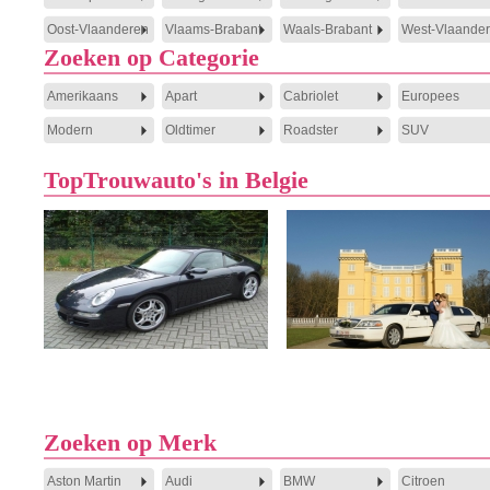
Oost-Vlaanderen
Vlaams-Brabant
Waals-Brabant
West-Vlaande
Zoeken op Categorie
Amerikaans
Apart
Cabriolet
Europees
Modern
Oldtimer
Roadster
SUV
TopTrouwauto's in Belgie
Zoeken op Merk
Aston Martin
Audi
BMW
Citroen